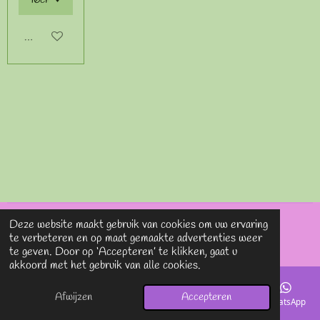
Bekijk details
Deze website maakt gebruik van cookies om uw ervaring
© 2020 - 2026 Lavieenrosesjewels
te verbeteren en op maat gemaakte advertenties weer
Powered by
JouwWeb
te geven. Door op ‘Accepteren’ te klikken, gaat u
akkoord met het gebruik van alle cookies.
Afwijzen
Accepteren
E-mailadres
Telefoonnummer
Kaart
Instagram
WhatsApp