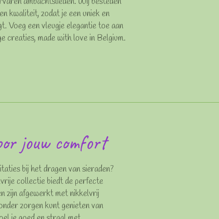
rvaren ambachtslieden. Wij besteden
en kwaliteit, zodat je een uniek en
t. Voeg een vleugje elegantie toe aan
ge creaties, made with love in Belgium.
oor jouw comfort
ritaties bij het dragen van sieraden?
rije collectie biedt de perfecte
n zijn afgewerkt met nikkelvrij
zonder zorgen kunt genieten van
oel je goed en straal met