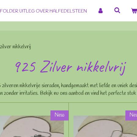
FOLDER UITLEG OVER HALFEDELSTEEN
ilver nikkelvrij
925 Zilver nikkelvrij
zilveren nikkelvrije sieraden, handgemaakt met liefde en uniek des
len zonder irritaties. Bekijk nu ons aanbod en vind het perfecte stuk d
New
Ne