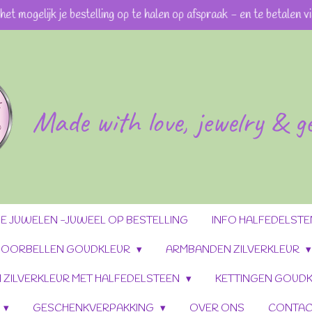
 het mogelijk je bestelling op te halen op afspraak - en te betalen 
Made with love, jewelry & 
 JUWELEN -JUWEEL OP BESTELLING
INFO HALFEDELST
OORBELLEN GOUDKLEUR
ARMBANDEN ZILVERKLEUR
 ZILVERKLEUR MET HALFEDELSTEEN
KETTINGEN GOUDK
GESCHENKVERPAKKING
OVER ONS
CONTAC