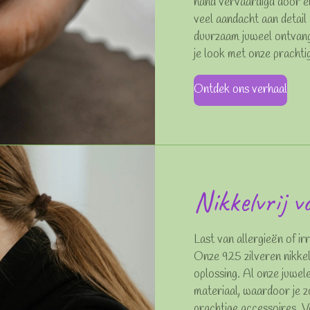
hand vervaardigd door e
veel aandacht aan detail 
duurzaam juweel ontvang
je look met onze prachti
Ontdek ons verhaal
Nikkelvrij v
Last van allergieën of ir
Onze 925 zilveren nikkelv
oplossing. Al onze juwele
materiaal, waardoor je 
prachtige accessoires. V