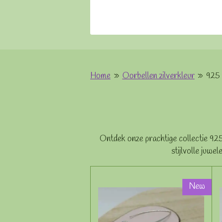
Home
»
Oorbellen zilverkleur
»
925 z
Ontdek onze prachtige collectie 925 
stijlvolle juwe
New