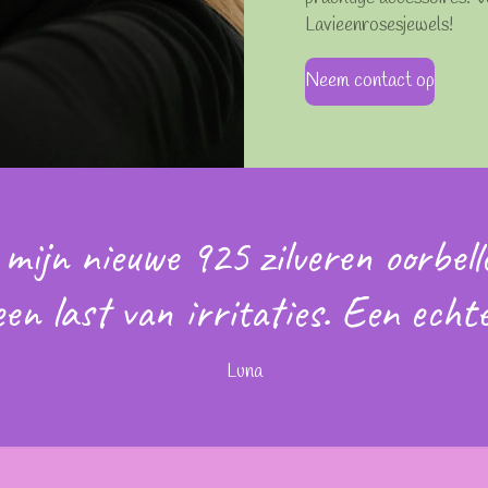
Lavieenrosesjewels!
Neem contact op
 mijn nieuwe 925 zilveren oorbell
een last van irritaties. Een echt
Luna