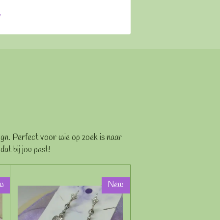
ign. Perfect voor wie op zoek is naar
at bij jou past!
w
New