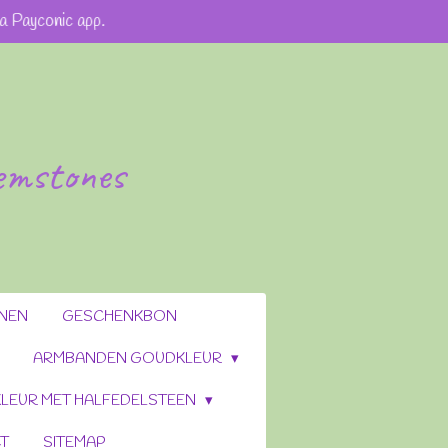
via Payconic app.
gemstones
ENEN
GESCHENKBON
ARMBANDEN GOUDKLEUR
LEUR MET HALFEDELSTEEN
T
SITEMAP