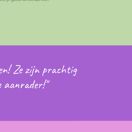
en! Ze zijn prachtig
e aanrader!"