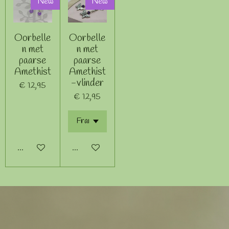
New
New
Oorbelle
Oorbelle
n met
n met
paarse
paarse
Amethist
Amethist
-vlinder
€ 12,95
€ 12,95
In winkelwagen
In winkelwagen