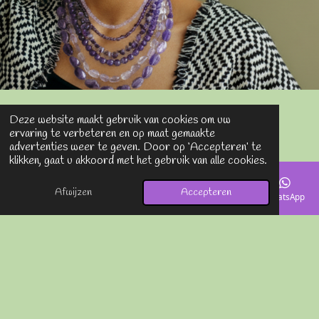
Deze website maakt gebruik van cookies om uw
ervaring te verbeteren en op maat gemaakte
De kunst van handgemaakte elegantie
advertenties weer te geven. Door op ‘Accepteren’ te
klikken, gaat u akkoord met het gebruik van alle cookies.
Onze juwelen zijn met liefde en precisie handgemaakt, waarbij elk
stuk een uniek ontwerp draagt. Het luxueuze 925 zilver,
Afwijzen
Accepteren
E-mailadres
Telefoonnummer
Kaart
Instagram
WhatsApp
uiteraard nikkelvrij voor uw comfort, vormt een perfecte
harmonie met de dieppaarse amethist. Deze zorgvuldige
combinatie van materialen en ambacht maakt onze creaties niet
alleen adembenemend mooi, maar ook uitzonderlijk en duurzaam.