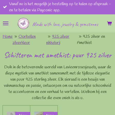
Vanaf nu is het mogelijk je bestelling op te halen op afspraak -
Ga
en te betalen via Payconic app.
direct
naar
Made with love, jewelry & gemstones
de
hoofdinhoud
Home
»
Oorbellen
»
925 zilver
»
925 zilver en
zilverkleur
nikkelvrij
Amethist
Schitteren met amethist: puur 925 zilver
Duik in de betoverende wereld van Lavieenrosesjewels, waar de
diepe mystiek van amethist samensmelt met de tijdloze elegantie
van puur 925 sterling zilver. Elk sieraad is een bewijs van
vakmanschap en passie, ontworpen om uw natuurlijke schoonheid
te accentueren en een verhaal te vertellen. Welkom bij een
collectie die even uniek is als u.