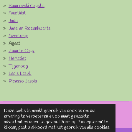
Swarovski Crystal
Amethist
Jade
Jade en Rozenkwarts
Aventurijn
Agaat
Zwarte Onyx
Hematiet
Tijgeroog
Lapis Lazulli
Picasso Jaspis
Deze website maakt gebruik van cookies om uw
© 2020 - 2026 Lavieenrosesjewels
ervaring te verbeteren en op maat gemaakte
Powered by
JouwWeb
advertenties weer te geven. Door op ‘Accepteren’ te
klikken, gaat u akkoord met het gebruik van alle cookies.