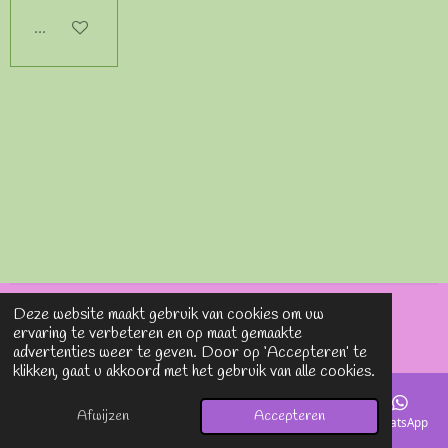
In winkelwagen
Deze website maakt gebruik van cookies om uw
© 2020 - 2026 Lavieenrosesjewels
ervaring te verbeteren en op maat gemaakte
Powered by
JouwWeb
advertenties weer te geven. Door op ‘Accepteren’ te
klikken, gaat u akkoord met het gebruik van alle cookies.
Afwijzen
Accepteren
E-mailadres
Telefoonnummer
Kaart
Instagram
WhatsApp