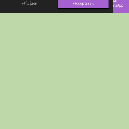
Afwijzen
Accepteren
E-mailadres
Telefoonnummer
Kaart
Instagram
WhatsApp