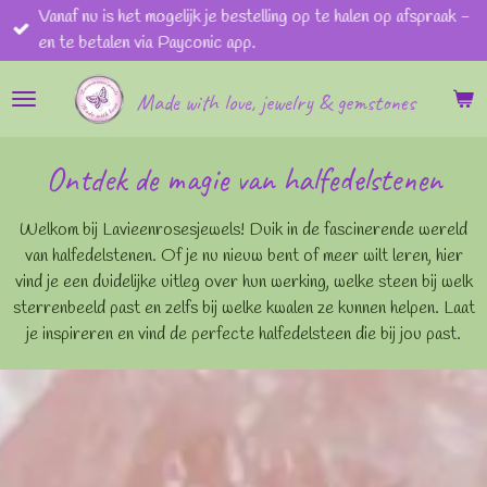
Vanaf nu is het mogelijk je bestelling op te halen op afspraak -
Ga
en te betalen via Payconic app.
direct
naar
Made with love, jewelry & gemstones
de
hoofdinhoud
Ontdek de magie van halfedelstenen
Welkom bij Lavieenrosesjewels! Duik in de fascinerende wereld
van halfedelstenen. Of je nu nieuw bent of meer wilt leren, hier
vind je een duidelijke uitleg over hun werking, welke steen bij welk
sterrenbeeld past en zelfs bij welke kwalen ze kunnen helpen. Laat
je inspireren en vind de perfecte halfedelsteen die bij jou past.