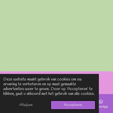
Deze website maakt gebruik van cookies om uw
© 2020 - 2026 Lavieenrosesjewels
ervaring te verbeteren en op maat gemaakte
Powered by
JouwWeb
advertenties weer te geven. Door op ‘Accepteren’ te
klikken, gaat u akkoord met het gebruik van alle cookies.
Afwijzen
Accepteren
E-mailadres
Telefoonnummer
Kaart
Instagram
WhatsApp