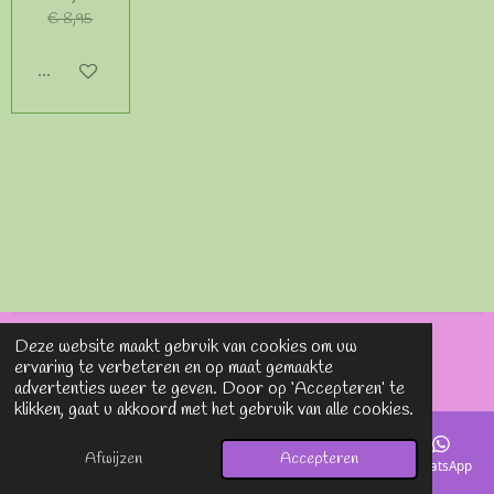
€ 8,95
In winkelwagen
Deze website maakt gebruik van cookies om uw
© 2020 - 2026 Lavieenrosesjewels
ervaring te verbeteren en op maat gemaakte
Powered by
JouwWeb
advertenties weer te geven. Door op ‘Accepteren’ te
klikken, gaat u akkoord met het gebruik van alle cookies.
Afwijzen
Accepteren
E-mailadres
Telefoonnummer
Kaart
Instagram
WhatsApp