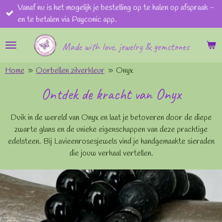
Vanaf nu is het mogelijk je bestelling op te halen op afspraak -
Ga
en te betalen via Payconic app.
direct
naar
Made with love, jewelry & gemstones
de
hoofdinhoud
Home
»
Oorbellen zilverkleur
»
Onyx
Ontdek de kracht van Onyx
Duik in de wereld van Onyx en laat je betoveren door de diepe
zwarte glans en de unieke eigenschappen van deze prachtige
edelsteen. Bij Lavieenrosesjewels vind je handgemaakte sieraden
die jouw verhaal vertellen.