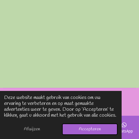
Deze website maakt gebruik van cookies om uw
© 2020 - 2026 Lavieenrosesjewels
ervaring te verbeteren en op maat gemaakte
Powered by
JouwWeb
advertenties weer te geven. Door op ‘Accepteren’ te
klikken, gaat u akkoord met het gebruik van alle cookies.
Afwijzen
Accepteren
E-mailadres
Telefoonnummer
Kaart
Instagram
WhatsApp