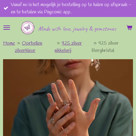
Vanaf nu is het mogelijk je bestelling op te halen op afspraak -
Ga
en te betalen via Payconic app.
direct
naar
Made with love, jewelry & gemstones
de
hoofdinhoud
Home
»
Oorbellen
»
925 zilver
»
925 zilver
zilverkleur
nikkelvrij
Bergkristal