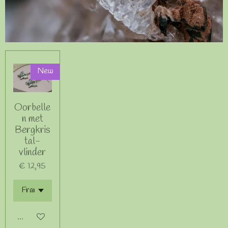
New
Oorbelle
n met
Bergkris
tal-
vlinder
€ 12,95
In winkelwagen