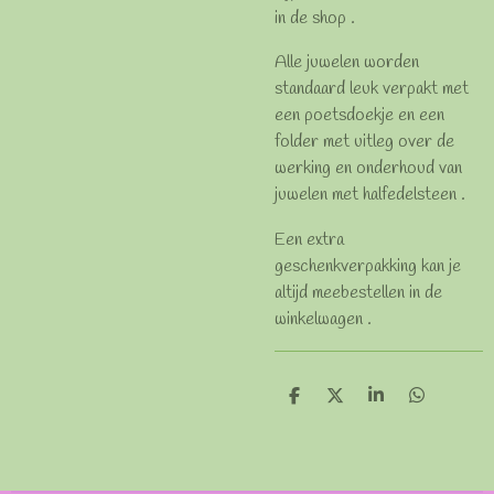
in de shop .
Alle juwelen worden
standaard leuk verpakt met
een poetsdoekje en een
folder met uitleg over de
werking en onderhoud van
juwelen met halfedelsteen .
Een extra
geschenkverpakking kan je
altijd meebestellen in de
winkelwagen .
D
D
S
D
e
e
h
e
l
e
a
l
e
l
r
e
n
e
n