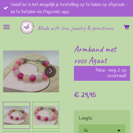
Vanaf nu is het mogelijk je bestelling op te halen op afspraak -
Ga
en te betalen via Payconic app.
direct
naar
Made with love, jewelry & gemstones
de
hoofdinhoud
Armband met
roze Agaat
New -nog 2 op
voorraad!
€ 29,95
Lengte