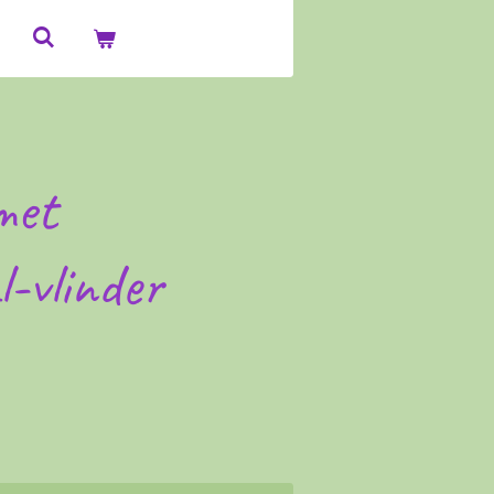
met
l-vlinder