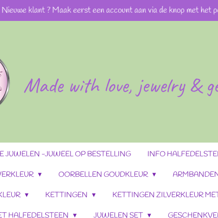
Nieuwe klant ? Maak eerst een account aan via de knop met het p
Made with love, jewelry & 
 JUWELEN -JUWEEL OP BESTELLING
INFO HALFEDELST
VERKLEUR
OORBELLEN GOUDKLEUR
ARMBANDEN
KLEUR
KETTINGEN
KETTINGEN ZILVERKLEUR ME
ET HALFEDELSTEEN
JUWELEN SET
GESCHENKVE