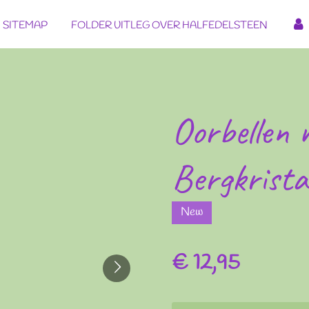
SITEMAP
FOLDER UITLEG OVER HALFEDELSTEEN
Oorbellen 
Bergkrista
New
€ 12,95