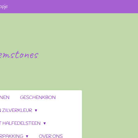
opje
gemstones
ENEN
GESCHENKBON
 ZILVERKLEUR
T HALFEDELSTEEN
RPAKKING
OVER ONS