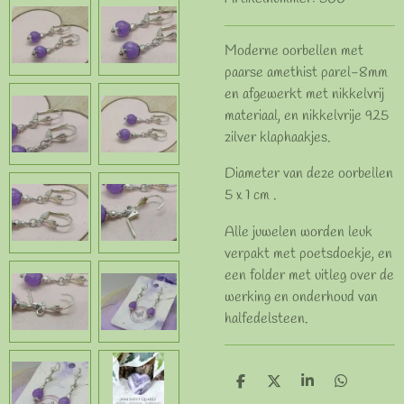
Moderne oorbellen met
paarse amethist parel-8mm
en afgewerkt met nikkelvrij
materiaal, en nikkelvrije 925
zilver klaphaakjes.
Diameter van deze oorbellen
5 x 1 cm .
Alle juwelen worden leuk
verpakt met poetsdoekje, en
een folder met uitleg over de
werking en onderhoud van
halfedelsteen.
D
D
S
D
e
e
h
e