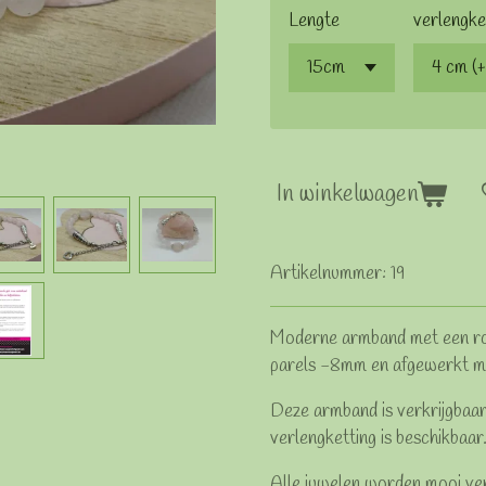
Lengte
verlengke
In winkelwagen
Artikelnummer:
19
Moderne armband met een roo
parels -8mm en afgewerkt met
Deze armband is verkrijgbaar
verlengketting is beschikbaar
Alle juwelen worden mooi ve