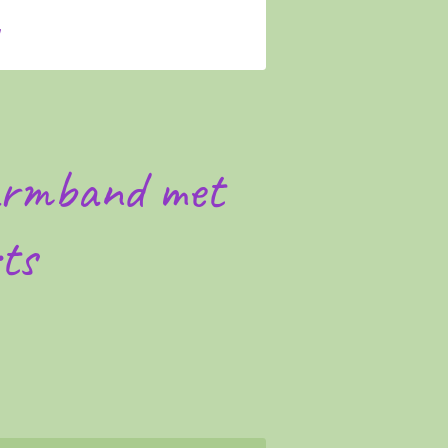
armband met
ts