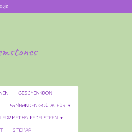
opje
gemstones
ENEN
GESCHENKBON
ARMBANDEN GOUDKLEUR
LEUR MET HALFEDELSTEEN
T
SITEMAP