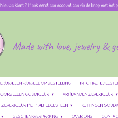
Nieuwe klant ? Maak eerst een account aan via de knop met het p
Made with love, jewelry & 
 JUWELEN -JUWEEL OP BESTELLING
INFO HALFEDELST
OORBELLEN GOUDKLEUR
ARMBANDEN ZILVERKLEUR
 ZILVERKLEUR MET HALFEDELSTEEN
KETTINGEN GOUDK
GESCHENKVERPAKKING
OVER ONS
CONTAC