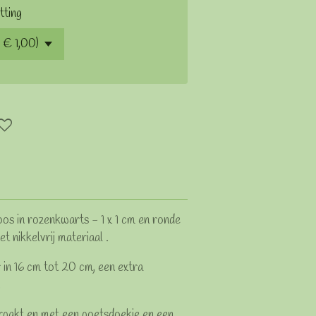
tting
s in rozenkwarts - 1 x 1 cm en ronde
 nikkelvrij materiaal .
 in 16 cm tot 20 cm, een extra
.
rpakt en met een poetsdoekje en een