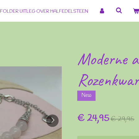
FOLDER UITLEG OVER HALFEDELSTEEN
Moderne 
Rozenkwar
New
€ 24,95
€ 29,95