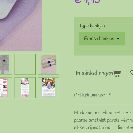
€ 9,95
Type haakjes
In winkelwagen
Artikelnummer:
44
Moderne oorbellen met 2 x r
paarse amethist parels -6mm-
nikkelvrij materiaal - diameter