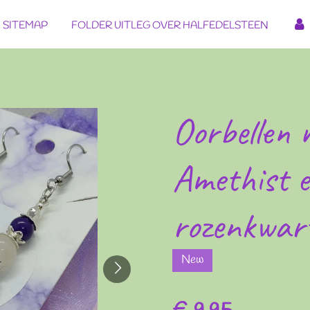
SITEMAP
FOLDER UITLEG OVER HALFEDELSTEEN
Oorbellen 
Amethist 
rozenkwar
New