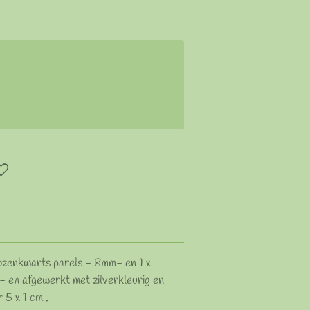
ozenkwarts parels - 8mm- en 1 x
 en afgewerkt met zilverkleurig en
 5 x 1 cm .