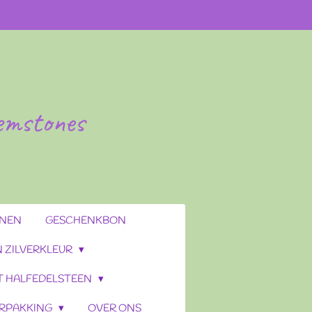
gemstones
ENEN
GESCHENKBON
 ZILVERKLEUR
T HALFEDELSTEEN
RPAKKING
OVER ONS