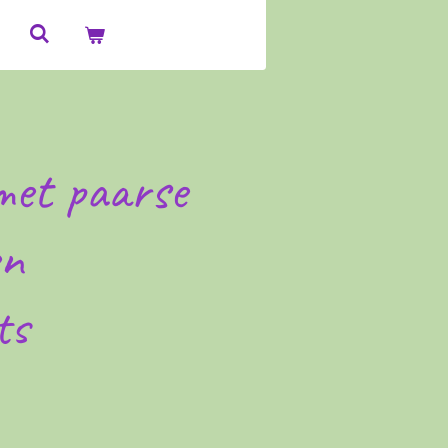
met paarse
en
ts