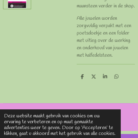
maansteen verder in de shop.
Alle juwelen worden
zorgvuldig verpakt met een
poetsdoekje en een folder
met uitleg over de werking
en onderhoud van juwelen
met halfedelsteen.
D
D
S
D
e
e
h
e
l
e
a
l
e
l
r
e
n
e
n
© 2020 - 2026 Lavieenrosesjewels
Deze website maakt gebruik van cookies om uw
Powered by
JouwWeb
ervaring te verbeteren en op maat gemaakte
advertenties weer te geven. Door op ‘Accepteren’ te
klikken, gaat u akkoord met het gebruik van alle cookies.