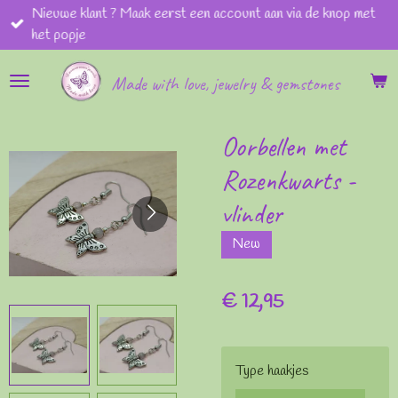
Nieuwe klant ? Maak eerst een account aan via de knop met
Ga
het popje
direct
naar
Made with love, jewelry & gemstones
de
hoofdinhoud
Oorbellen met
Rozenkwarts -
vlinder
New
€ 12,95
Type haakjes