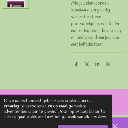
Alle juwelen worden
standaard zorgvuldig
verpakt met een
poetsdoekje en een folder
met uitleg over de werking
en onderhoud van juwelen
met halfedelsteen.
D
D
S
D
e
e
h
e
l
e
a
l
e
l
r
e
n
e
n
© 2020 - 2026 Lavieenrosesjewels
Deze website maakt gebruik van cookies om uw
Powered by
JouwWeb
ervaring te verbeteren en op maat gemaakte
advertenties weer te geven. Door op ‘Accepteren’ te
klikken, gaat u akkoord met het gebruik van alle cookies.