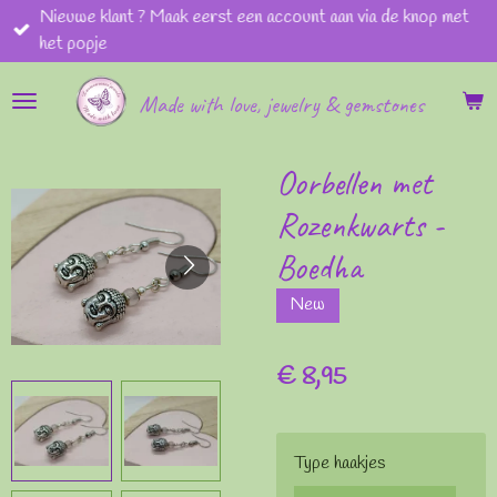
Nieuwe klant ? Maak eerst een account aan via de knop met
Ga
het popje
direct
naar
Made with love, jewelry & gemstones
de
hoofdinhoud
Oorbellen met
Rozenkwarts -
Boedha
New
€ 8,95
Type haakjes