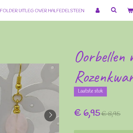
FOLDER UITLEG OVER HALFEDELSTEEN
Oorbellen 
Rozenkwar
Laatste stuk
€ 6,95
€ 8,95