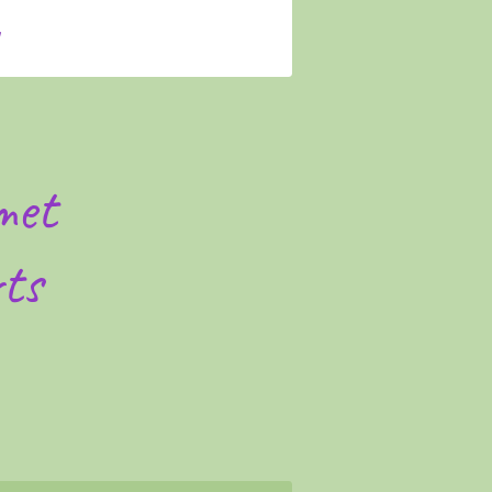
met
ts