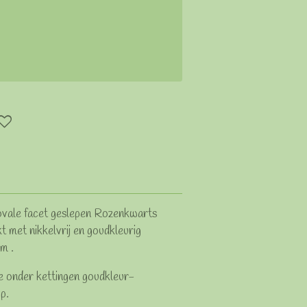
ovale facet geslepen Rozenkwarts
kt met nikkelvrij en goudkleurig
cm .
je onder kettingen goudkleur-
p.