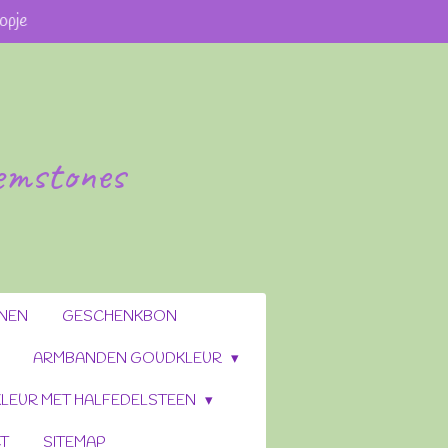
opje
gemstones
ENEN
GESCHENKBON
ARMBANDEN GOUDKLEUR
LEUR MET HALFEDELSTEEN
T
SITEMAP