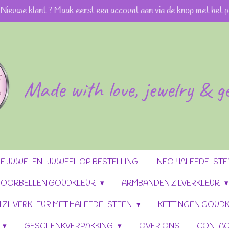
Nieuwe klant ? Maak eerst een account aan via de knop met het p
Made with love, jewelry & 
 JUWELEN -JUWEEL OP BESTELLING
INFO HALFEDELST
OORBELLEN GOUDKLEUR
ARMBANDEN ZILVERKLEUR
 ZILVERKLEUR MET HALFEDELSTEEN
KETTINGEN GOUDK
GESCHENKVERPAKKING
OVER ONS
CONTAC