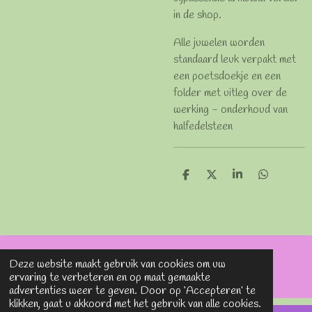
in de shop.
Alle juwelen worden
standaard leuk verpakt met
een poetsdoekje en een
folder met uitleg over de
werking - onderhoud van
halfedelsteen
D
D
S
D
e
e
h
e
l
e
a
l
e
l
r
e
n
e
n
© 2020 - 2026 Lavieenrosesjewels
Deze website maakt gebruik van cookies om uw
Powered by
JouwWeb
ervaring te verbeteren en op maat gemaakte
advertenties weer te geven. Door op ‘Accepteren’ te
klikken, gaat u akkoord met het gebruik van alle cookies.