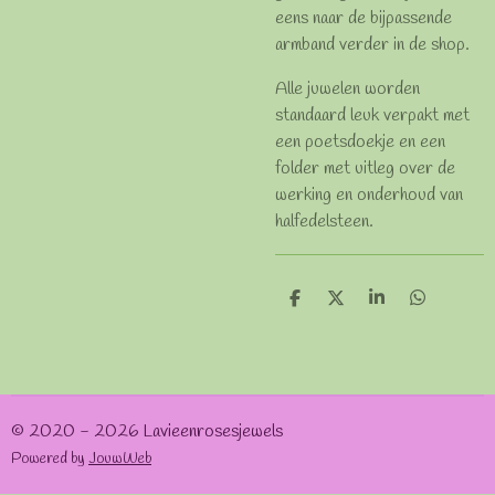
eens naar de bijpassende
armband verder in de shop.
Alle juwelen worden
standaard leuk verpakt met
een poetsdoekje en een
folder met uitleg over de
werking en onderhoud van
halfedelsteen.
D
D
S
D
e
e
h
e
l
e
a
l
e
l
r
e
n
e
n
© 2020 - 2026 Lavieenrosesjewels
Powered by
JouwWeb