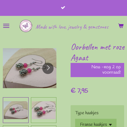
Ga
direct
naar
Made with love, jewelry & gemstones
de
hoofdinhoud
Oorbellen met roze
Agaat
New -nog 2 op
voorraad!
€ 7,95
Type haakjes