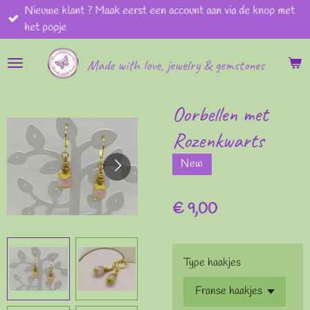
Nieuwe klant ? Maak eerst een account aan via de knop met
Ga
het popje
direct
naar
Made with love, jewelry & gemstones
de
hoofdinhoud
Oorbellen met
Rozenkwarts
New
€ 9,00
Type haakjes