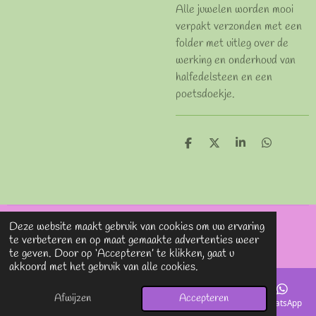
Alle juwelen worden mooi
verpakt verzonden met een
folder met uitleg over de
werking en onderhoud van
halfedelsteen en een
poetsdoekje.
D
D
S
D
e
e
h
e
l
e
a
l
e
l
r
e
n
e
n
Deze website maakt gebruik van cookies om uw ervaring
© 2020 - 2026 Lavieenrosesjewels
te verbeteren en op maat gemaakte advertenties weer
Powered by
JouwWeb
te geven. Door op ‘Accepteren’ te klikken, gaat u
akkoord met het gebruik van alle cookies.
Afwijzen
Accepteren
E-mailadres
Telefoonnummer
Kaart
Instagram
WhatsApp