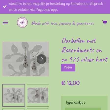
Vanaf nu is het mogelijk je bestelling op te halen op afspraak -
Ga
en te betalen via Payconic app.
direct
naar
Made with love, jewelry & gemstones
de
hoofdinhoud
Oorbellen met
Rozenkwarts en
en 925 zilver hart
New
€ 12,00
Type haakjes