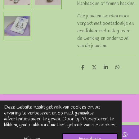
klaphaakjes of franse haakjes.
Alle juwelen worden mooi
verpakt met poetsdoekje en
een folder met uitleg over
de werking en onderhoud
van de juwelen.
D
D
S
D
e
e
h
e
l
e
a
l
e
l
r
e
n
e
n
© 2020 - 2026 Lavieenrosesjewels
Deze website maakt gebruik van cookies om uw
Powered by
JouwWeb
ervaring te verbeteren en op maat gemaakte
advertenties weer te geven. Door op ‘Accepteren’ te
klikken, gaat u akkoord met het gebruik van alle cookies.
Afwijzen
Accepteren