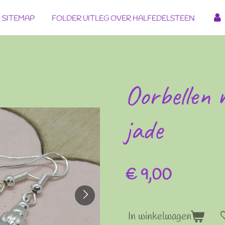
SITEMAP
FOLDER UITLEG OVER HALFEDELSTEEN
Oorbellen 
jade
€ 9,00
In winkelwagen