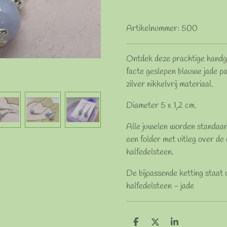
Artikelnummer:
500
Ontdek deze prachtige handge
facte geslepen blauwe jade p
zilver nikkelvrij materiaal.
Diameter 5 x 1,2 cm.
Alle juwelen worden standaar
een folder met uitleg over d
halfedelsteen.
De bijpassende ketting staat 
halfedelsteen - jade
D
D
S