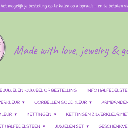
 het mogelijk je bestelling op te halen op afspraak - en te betalen v
Made with love, jewelry & 
 JUWELEN -JUWEEL OP BESTELLING
INFO HALFEDELST
VERKLEUR
OORBELLEN GOUDKLEUR
ARMBANDEN
KLEUR
KETTINGEN
KETTINGEN ZILVERKLEUR ME
ET HALFEDELSTEEN
JUWELEN SET
GESCHENKVE