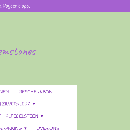
ia Payconic app.
gemstones
ENEN
GESCHENKBON
 ZILVERKLEUR
T HALFEDELSTEEN
RPAKKING
OVER ONS