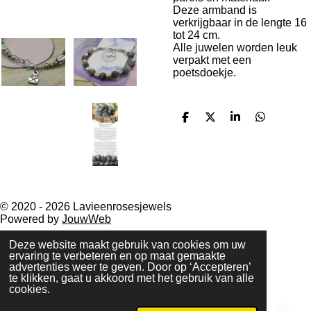
Deze armband is
verkrijgbaar in de lengte 16
tot 24 cm.
Alle juwelen worden leuk
verpakt met een
poetsdoekje.
D
D
S
D
e
e
h
e
l
e
a
l
e
l
r
e
n
e
n
© 2020 - 2026 Lavieenrosesjewels
Powered by
JouwWeb
Deze website maakt gebruik van cookies om uw
ervaring te verbeteren en op maat gemaakte
advertenties weer te geven. Door op ‘Accepteren’
te klikken, gaat u akkoord met het gebruik van alle
cookies.