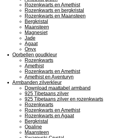
Rozenkwarts en Amethist
Rozenkwarts en bergkristal
Rozenkwarts en Maansteen
Bergkristal
Maansteen
Magnesiet
Jade
Agaat
Onyx
Oorbellen goudkleur
Rozenkwarts
Amethist
Rozenkwarts en Amethist
Amethist en Aventuryn
Armbanden zilverkleur
Download maattabel armband
925 Tibetaans zilver
925 Tibetaans zilver en rozenkwarts
Rozenkwarts
Rozenkwarts en Amethist
Rozenkwarts en Agaat
Bergkristal
Opaline
Maansteen
Swarovski Crystal