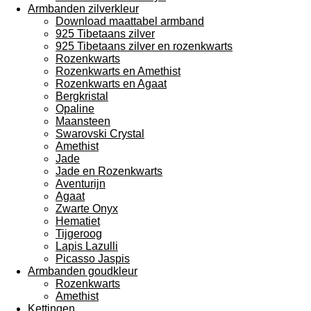
Armbanden zilverkleur
Download maattabel armband
925 Tibetaans zilver
925 Tibetaans zilver en rozenkwarts
Rozenkwarts
Rozenkwarts en Amethist
Rozenkwarts en Agaat
Bergkristal
Opaline
Maansteen
Swarovski Crystal
Amethist
Jade
Jade en Rozenkwarts
Aventurijn
Agaat
Zwarte Onyx
Hematiet
Tijgeroog
Lapis Lazulli
Picasso Jaspis
Armbanden goudkleur
Rozenkwarts
Amethist
Kettingen