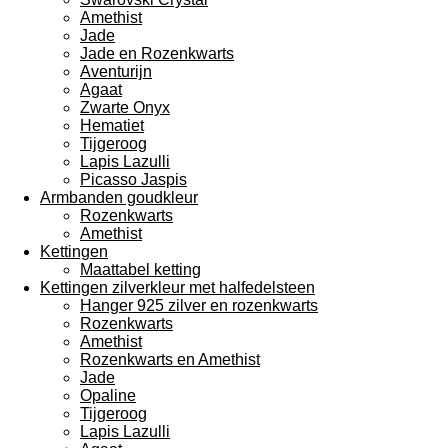
Amethist
Jade
Jade en Rozenkwarts
Aventurijn
Agaat
Zwarte Onyx
Hematiet
Tijgeroog
Lapis Lazulli
Picasso Jaspis
Armbanden goudkleur
Rozenkwarts
Amethist
Kettingen
Maattabel ketting
Kettingen zilverkleur met halfedelsteen
Hanger 925 zilver en rozenkwarts
Rozenkwarts
Amethist
Rozenkwarts en Amethist
Jade
Opaline
Tijgeroog
Lapis Lazulli