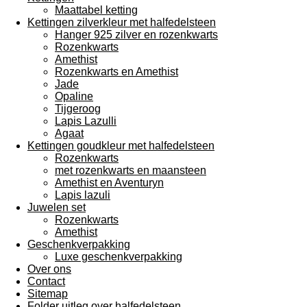
Maattabel ketting
Kettingen zilverkleur met halfedelsteen
Hanger 925 zilver en rozenkwarts
Rozenkwarts
Amethist
Rozenkwarts en Amethist
Jade
Opaline
Tijgeroog
Lapis Lazulli
Agaat
Kettingen goudkleur met halfedelsteen
Rozenkwarts
met rozenkwarts en maansteen
Amethist en Aventuryn
Lapis lazuli
Juwelen set
Rozenkwarts
Amethist
Geschenkverpakking
Luxe geschenkverpakking
Over ons
Contact
Sitemap
Folder uitleg over halfedelsteen