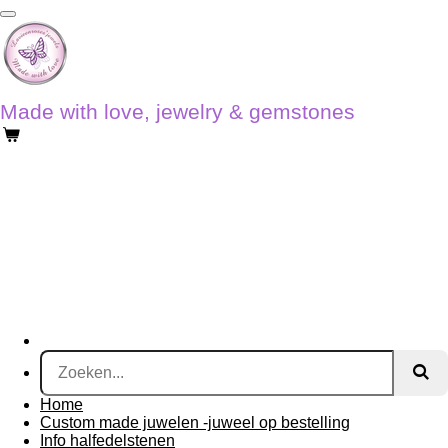
Ga
direct
naar
de
hoofdinhoud
Made with love, jewelry & gemstones
Home
Custom made juwelen -juweel op bestelling
Info halfedelstenen