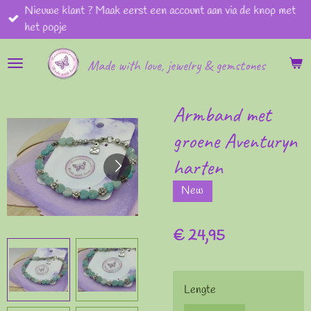
Nieuwe klant ? Maak eerst een account aan via de knop met
Ga
het popje
direct
naar
Made with love, jewelry & gemstones
de
hoofdinhoud
Armband met
groene Aventuryn
harten
New
€ 24,95
Lengte