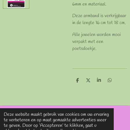
6mm en materiaal.
Deze armband is verkrijgbaar
in de lengte 16 cm tot 18 cm.
Alle juwelen worden mooi
verpakt met een
poetsdoekje.
D
D
S
D
e
e
h
e
l
e
a
l
e
l
r
e
n
e
n
Deze website maakt gebruik van cookies om uw ervaring
© 2020 - 2026 Lavieenrosesjewels
te verbeteren en op maat gemaakte advertenties weer
Powered by
JouwWeb
te geven. Door op ‘Accepteren’ te klikken, gaat u